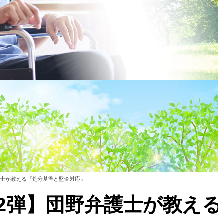
護士が教える『処分基準と監査対応』
第2弾】団野弁護士が教え