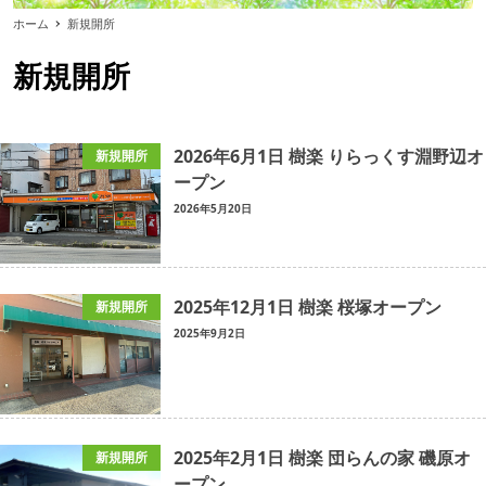
ホーム
新規開所
新規開所
2026年6月1日 樹楽 りらっくす淵野辺オ
新規開所
ープン
2026年5月20日
2025年12月1日 樹楽 桜塚オープン
新規開所
2025年9月2日
2025年2月1日 樹楽 団らんの家 磯原オ
新規開所
ープン