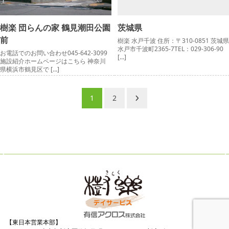
樹楽 団らんの家 鶴見潮田公園
茨城県
前
樹楽 水戸千波 住所：〒310-0851 茨城県
水戸市千波町2365-7TEL：029-306-90
お電話でのお問い合わせ045-642-3099
[…]
施設紹介ホームページはこちら 神奈川
県横浜市鶴見区で […]
投
1
2
稿
ナ
ビ
ゲ
ー
シ
ョ
ン
【東日本営業本部】