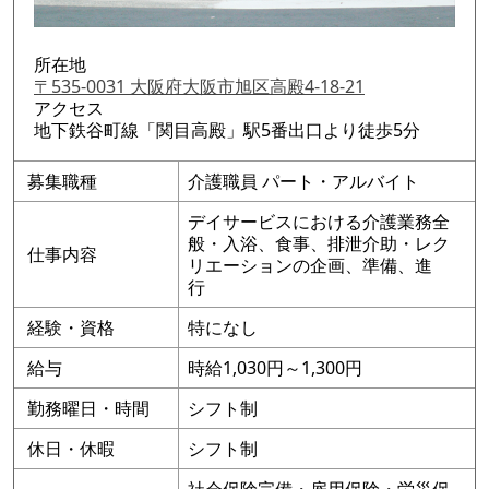
所在地
〒535-0031 大阪府大阪市旭区高殿4-18-21
アクセス
地下鉄谷町線「関目高殿」駅5番出口より徒歩5分
募集職種
介護職員 パート・アルバイト
デイサービスにおける介護業務全
般・入浴、食事、排泄介助・レク
仕事内容
リエーションの企画、準備、進
行
経験・資格
特になし
給与
時給1,030円～1,300円
勤務曜日・時間
シフト制
休日・休暇
シフト制
社会保険完備・雇用保険・労災保